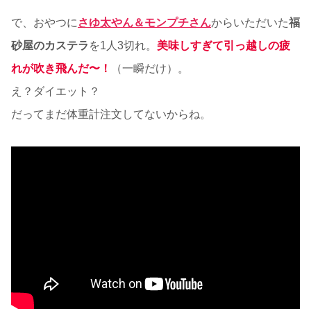
で、おやつに
さゆ太やん＆モンプチさん
からいただいた
福
砂屋のカステラ
を1人3切れ。
美味しすぎて引っ越しの疲
れが吹き飛んだ〜！
（一瞬だけ）。
え？ダイエット？
だってまだ体重計注文してないからね。