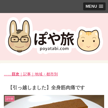
MENU
……
目次
｜記事｜地域・都市別
【引っ越しました】全身筋肉痛です
ぽや家