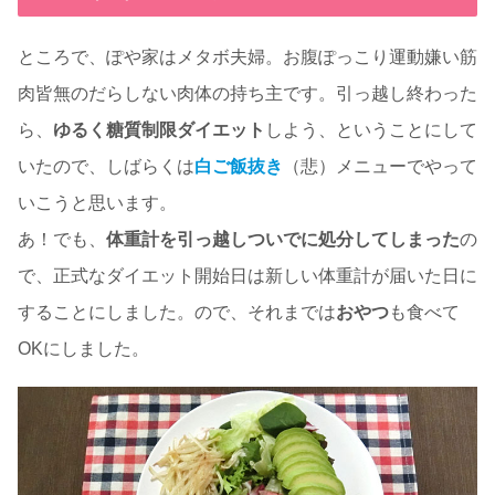
ところで、ぽや家はメタボ夫婦。お腹ぽっこり運動嫌い筋
肉皆無のだらしない肉体の持ち主です。引っ越し終わった
ら、
ゆるく糖質制限ダイエット
しよう、ということにして
いたので、しばらくは
白ご飯抜き
（悲）メニューでやって
いこうと思います。
あ！でも、
体重計を引っ越しついでに処分してしまった
の
で、正式なダイエット開始日は新しい体重計が届いた日に
することにしました。ので、それまでは
おやつ
も食べて
OKにしました。