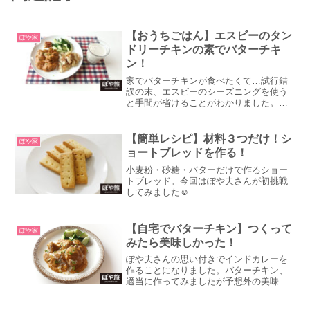
【おうちごはん】エスビーのタン
ぽや家
ドリーチキンの素でバターチキ
ン！
家でバターチキンが食べたくて…試行錯
誤の末、エスビーのシーズニングを使う
と手間が省けることがわかりました。ぽ
や家流ずぼらレシピのバターチキン。
【簡単レシピ】材料３つだけ！シ
ぽや家
ョートブレッドを作る！
小麦粉・砂糖・バターだけで作るショー
トブレッド。今回はぽや夫さんが初挑戦
してみました☺
【自宅でバターチキン】つくって
ぽや家
みたら美味しかった！
ぽや夫さんの思い付きでインドカレーを
作ることになりました。バターチキン、
適当に作ってみましたが予想外の美味し
さ！これはハマる！