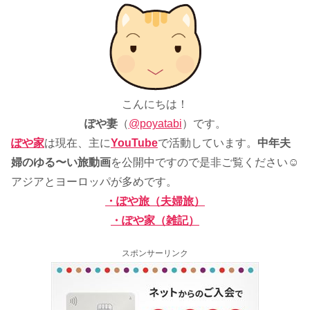
こんにちは！
ぽや妻
（
@poyatabi
）です。
ぽや家
は現在、主に
YouTube
で活動しています。
中年夫
婦のゆる〜い旅動画
を公開中ですので是非ご覧ください☺
アジアとヨーロッパが多めです。
・ぽや旅（夫婦旅）
・ぽや家（雑記）
スポンサーリンク