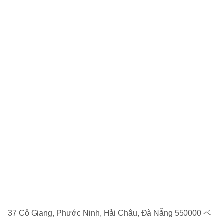
37 Cô Giang, Phước Ninh, Hải Châu, Đà Nẵng 550000 ベ