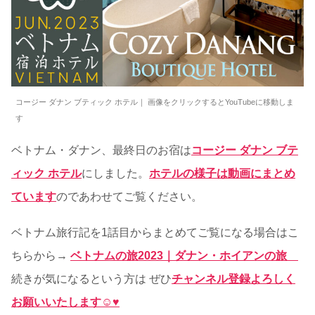
コージー ダナン ブティック ホテル｜ 画像をクリックするとYouTubeに移動しま
す
ベトナム・ダナン、最終日のお宿は
コージー ダナン ブテ
ィック ホテル
にしました。
ホテルの様子は動画にまとめ
ています
のであわせてご覧ください。
ベトナム旅行記を1話目からまとめてご覧になる場合はこ
ちらから→
ベトナムの旅2023｜ダナン・ホイアンの旅
続きが気になるという方は ぜひ
チャンネル登録よろしく
お願いいたします☺♥