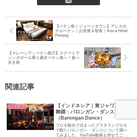
【ペナン島｜ジョージタウン】アレカホ
テルペナン｜お部屋＆朝食｜Areca Hotel
Penang
【マレーシア｜ペナン島①】スクートで
シンガポール乗り継ぎペナン島へ！食べ
歩き旅
関連記事
【インドネシア｜東ジャワ】伝統
インドネシア
舞踊：バロンガン・ダンス
（Barongan Dance）
ブロモ観光で泊まったプラタランブロモ
で観たバロンガン・ダンスについて調べ
てみました。YouTube動画も併せてご覧