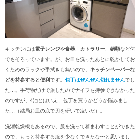
キッチンには
電子レンジ
や
食器
、
カトラリー
、
鍋類
など何
でもそろっています。が、お皿を洗ったあとに乾かしてお
くためのラックや手拭きも無いので、
キッチンペーパーな
どを持参すると便利
です。
包丁はぜんぜん切れません
でし
た…。手荷物だけで旅したのでナイフを持参できなかった
のですが、4泊とはいえ、包丁を買うかどうか悩みまし
た…（結局お皿の底で刃を研いで凌いだ）。
洗濯乾燥機もあるので、服を洗って着まわすことができた
ので、もっと持参する服を少なくできたな〜と思いまし