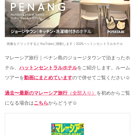
画像をクリックするとYouTubeに移動します｜2025ハットンセントラルホテル
マレーシア旅行｜ペナン島のジョージタウンで泊まったホ
テル、
ハットンセントラルホテル
をご紹介します。ルーム
ツアーを
動画にまとめています
ので併せてご覧ください☺
過去〜最新のマレーシア旅行
（全部入り）
を初めからご覧
になる場合は
こちら
からどうぞ☺