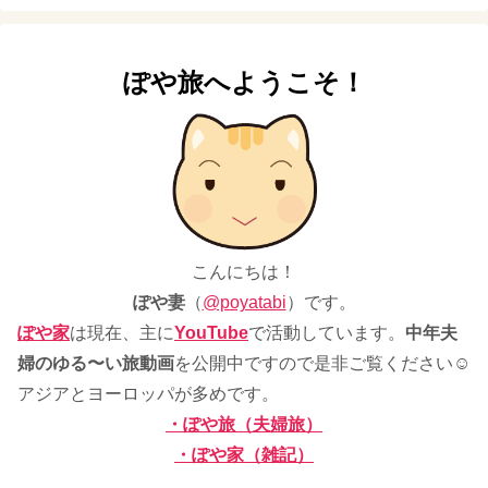
ぽや旅へようこそ！
こんにちは！
ぽや妻
（
@poyatabi
）です。
ぽや家
は現在、主に
YouTube
で活動しています。
中年夫
婦のゆる〜い旅動画
を公開中ですので是非ご覧ください☺
アジアとヨーロッパが多めです。
・ぽや旅（夫婦旅）
・ぽや家（雑記）