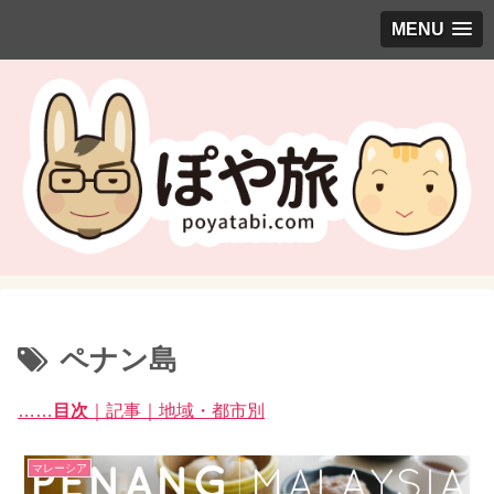
MENU
ペナン島
……
目次
｜記事｜地域・都市別
マレーシア