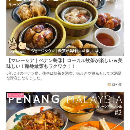
【マレーシア｜ペナン島③】ローカル飲茶が楽しい＆美
味しい！路地散策もワクワク！！
5年ぶりのペナン島。後半は飲茶を満喫。街歩きや観光もして大満足
な滞在になりました。
ぽや妻
マレーシア