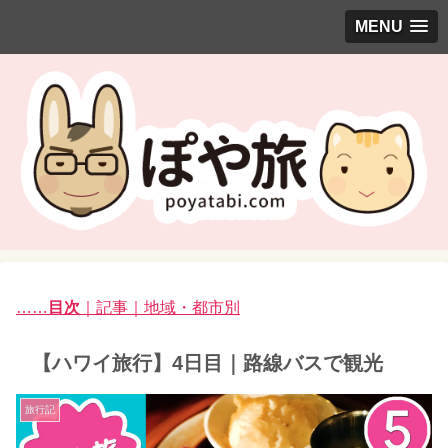
MENU
……
目次
｜記事｜地域・都市別
【ハワイ旅行】4日目｜路線バスで観光
旅行記