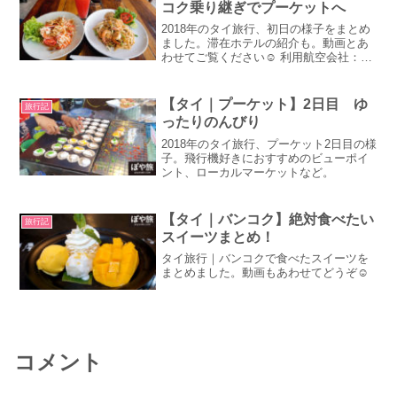
コク乗り継ぎでプーケットへ
2018年のタイ旅行、初日の様子をまとめ
ました。滞在ホテルの紹介も。動画とあ
わせてご覧ください☺ 利用航空会社：
JAL（日本航空）、タイ国際航空
【タイ｜プーケット】2日目 ゆ
旅行記
ったりのんびり
2018年のタイ旅行、プーケット2日目の様
子。飛行機好きにおすすめのビューポイ
ント、ローカルマーケットなど。
【タイ｜バンコク】絶対食べたい
旅行記
スイーツまとめ！
タイ旅行｜バンコクで食べたスイーツを
まとめました。動画もあわせてどうぞ☺
コメント