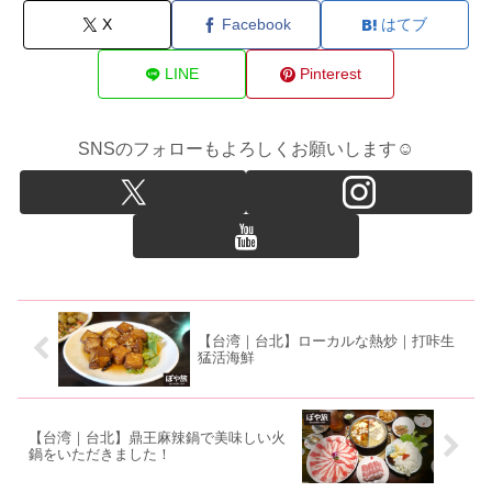
X
Facebook
はてブ
LINE
Pinterest
SNSのフォローもよろしくお願いします☺
【台湾｜台北】ローカルな熱炒｜打咔生
猛活海鮮
【台湾｜台北】鼎王麻辣鍋で美味しい火
鍋をいただきました！