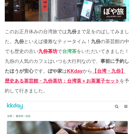
このお正月休みの台湾旅では
九份
まで足をのばしてみまし
た。
九份
といえば優雅なティータイム！
九份
の茶芸館の中
でも歴史の古い
九份茶坊
で
台湾茶
をいただいてきました！
九份の人気のカフェはいつも大行列なので、
事前に予約し
たほうが安心
です。
ぽや家
は
KKday
から
【台湾・九份】
歴史ある茶芸館・九份茶坊：台湾茶＋お茶菓子セット
を予
約して行きました。