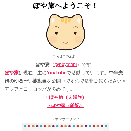
ぽや旅へようこそ！
こんにちは！
ぽや妻
（
@poyatabi
）です。
ぽや家
は現在、主に
YouTube
で活動しています。
中年夫
婦のゆる〜い旅動画
を公開中ですので是非ご覧ください☺
アジアとヨーロッパが多めです。
・ぽや旅（夫婦旅）
・ぽや家（雑記）
スポンサーリンク