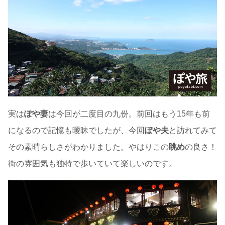
実は
ぽや妻
は今回が二度目の九份。前回はもう15年も前
になるので記憶も曖昧でしたが、今回
ぽや夫
と訪れてみて
その素晴らしさがわかりました。やはりこの
眺め
の良さ！
街の雰囲気も独特で歩いていて楽しいのです。