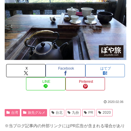
X
Facebook
はてブ
LINE
Pinterest
2020.02.06
台湾
旅先グルメ
台北
九份
PR
2020
※当ブログ記事内の外部リンクにはPR広告が含まれる場合があり