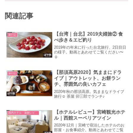
関連記事
【台湾｜台北】2019夫婦旅② 食
旅行記
べ歩き＆エビ釣り
2019年の年末に行った台北旅行、2日目日
の様子。動画とあわせてご覧ください〜
☺
【那須高原2020】気ままにドラ
旅行記
イブ｜アウトレット、お餅ラン
チ、雰囲気の良いカフェ
2020年秋の那須高原。気ままなドライブ
旅行☺ 茶屋 卯三郎でランチ♪
【ホテルレビュー】宮崎観光ホテ
国内ホテル・旅館レビュー
ル｜西館スーペリアツイン
2020年12月｜宮崎で宿泊したホテルのお
部屋・お食事紹介。動画とあわせてご覧