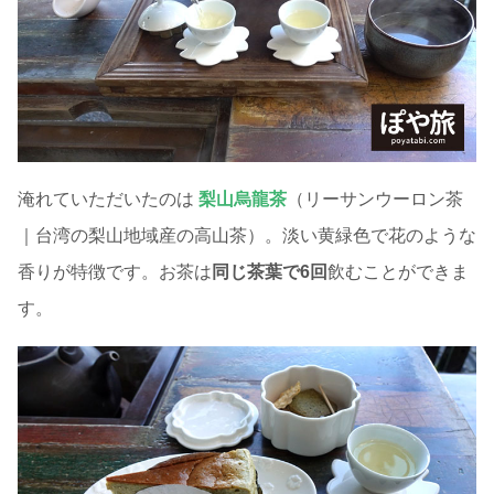
淹れていただいたのは
梨山烏龍茶
（リーサンウーロン茶
｜台湾の梨山地域産の高山茶）。淡い黄緑色で花のような
香りが特徴です。お茶は
同じ茶葉で6回
飲むことができま
す。