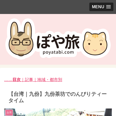
MENU
……
目次
｜記事｜地域・都市別
【台湾｜九份】九份茶坊でのんびりティー
タイム
台湾