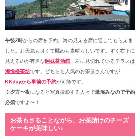
午後2時
からの席を予約。海の見える席に通してもらえま
した。お天気も良くて眺めも素晴らしいです。すぐ右下に
見えるのが有名な
阿妹茶酒館
、左に見切れているテラスは
海悦楼茶坊
です。どちらも人気のお茶屋さんですが
KKdayから事前の予約
が可能です。
※
夕方〜夜
になると写真撮影する人々で
激混みなので予約
必須
ですよ〜！
お茶もさることながら、お茶請けのチーズ
ケーキが美味しい♪