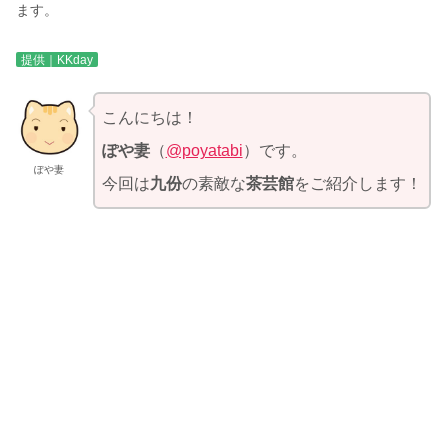
ます。
提供｜KKday
こんにちは！
ぽや妻
（
@poyatabi
）です。
ぽや妻
今回は
九份
の素敵な
茶芸館
をご紹介します！