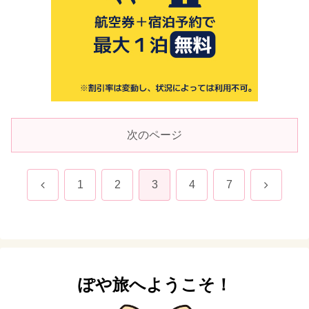
次のページ
前
次
1
2
3
4
7
へ
へ
ぽや旅へようこそ！