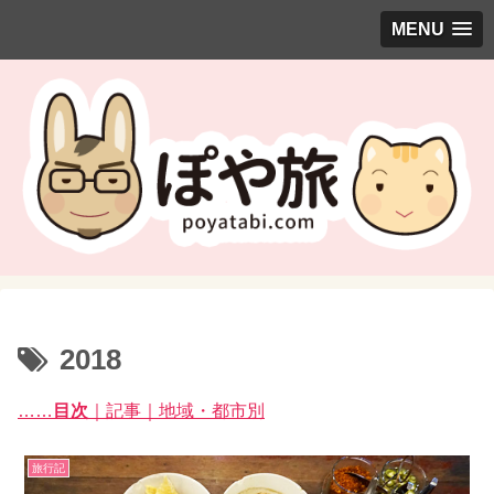
MENU
2018
……
目次
｜記事｜地域・都市別
旅行記