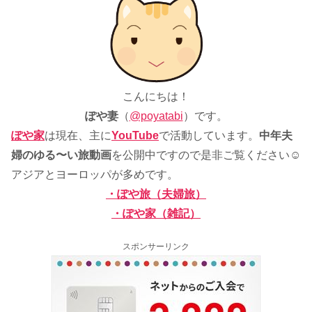
こんにちは！
ぽや妻
（
@poyatabi
）です。
ぽや家
は現在、主に
YouTube
で活動しています。
中年夫
婦のゆる〜い旅動画
を公開中ですので是非ご覧ください☺
アジアとヨーロッパが多めです。
・ぽや旅（夫婦旅）
・ぽや家（雑記）
スポンサーリンク