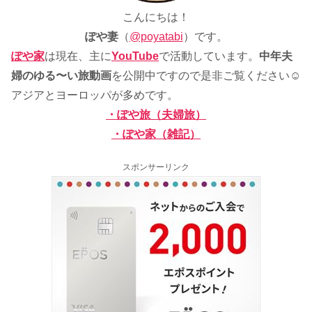
こんにちは！
ぽや妻
（
@poyatabi
）です。
ぽや家
は現在、主に
YouTube
で活動しています。
中年夫
婦のゆる〜い旅動画
を公開中ですので是非ご覧ください☺
アジアとヨーロッパが多めです。
・ぽや旅（夫婦旅）
・ぽや家（雑記）
スポンサーリンク