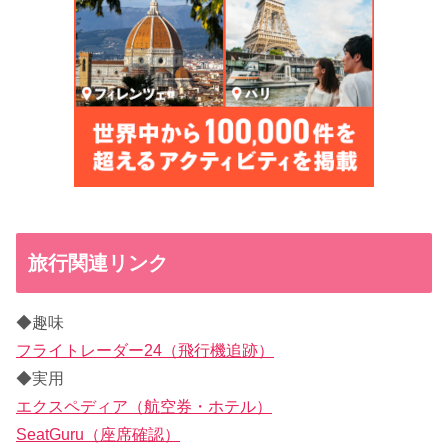
旅行関連リンク
◆趣味
フライトレーダー24（飛行機追跡）
◆実用
エクスペディア（航空券・ホテル）
SeatGuru（座席確認）