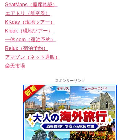
SeatMaps（座席確認）
エアトリ（航空券）
KKday（現地ツアー）
Klook（現地ツアー）
一休.com（宿泊予約）
Relux（宿泊予約）
アマゾン（ネット通販）
楽天市場
スポンサーリンク