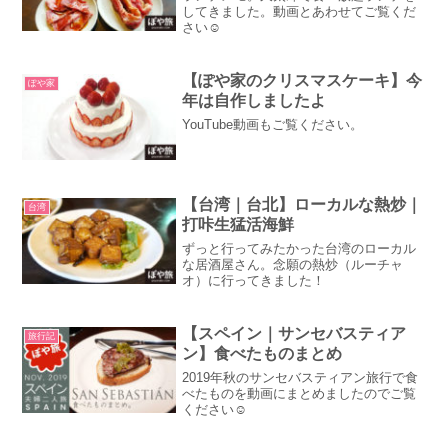
してきました。動画とあわせてご覧くだ
さい☺
【ぽや家のクリスマスケーキ】今
ぽや家
年は自作しましたよ
YouTube動画もご覧ください。
【台湾｜台北】ローカルな熱炒｜
台湾
打咔生猛活海鮮
ずっと行ってみたかった台湾のローカル
な居酒屋さん。念願の熱炒（ルーチャ
オ）に行ってきました！
【スペイン｜サンセバスティア
旅行記
ン】食べたものまとめ
2019年秋のサンセバスティアン旅行で食
べたものを動画にまとめましたのでご覧
ください☺