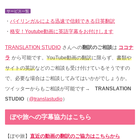
サービス一覧
・
バイリンガルによる迅速で信頼できる日英翻訳
・
格安！Youtube動画に英語字幕をお付けします
TRANSLATION STUDIO
さんへの
翻訳のご相談
は
ココナ
ラ
から可能です。
YouTube動画の翻訳
に限らず、
書類や
サイトの英訳
などのご相談も受け付けているそうですの
で、必要な場合はご相談してみてはいかがでしょうか。
ツイッターからもご相談が可能です→
TRANSLATION
STUDIO
（
@translastudio
）
ぽや旅への字幕協力はこちら
【ぽや旅】
直近の動画の翻訳のご協力はこちらから