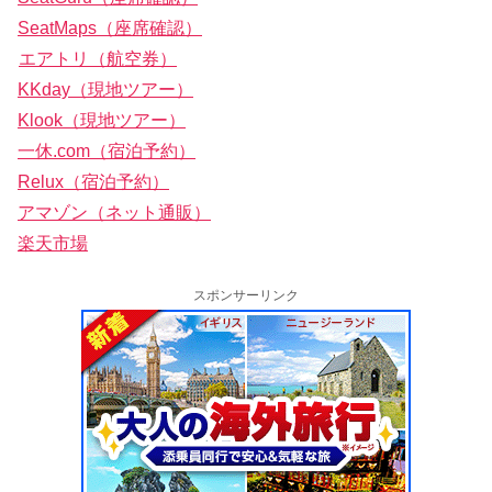
SeatMaps（座席確認）
エアトリ（航空券）
KKday（現地ツアー）
Klook（現地ツアー）
一休.com（宿泊予約）
Relux（宿泊予約）
アマゾン（ネット通販）
楽天市場
スポンサーリンク