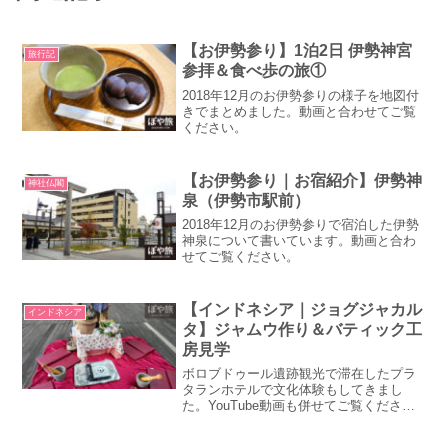
【お伊勢参り】1泊2日 伊勢神宮
旅行記
参拝＆食べ歩の旅①
2018年12月のお伊勢参りの様子を地図付
きでまとめました。動画と合わせてご覧
ください。
【お伊勢参り｜お宿紹介】伊勢神
神社仏閣
泉（伊勢市駅前）
2018年12月のお伊勢参りで宿泊した伊勢
神泉について書いています。動画と合わ
せてご覧ください。
【インドネシア｜ジョグジャカル
インドネシア
タ】ジャムウ作り＆バティック工
房見学
ボロブドゥール遺跡観光で滞在したプラ
タランホテルで文化体験もしてきまし
た。YouTube動画も併せてご覧ください
☺