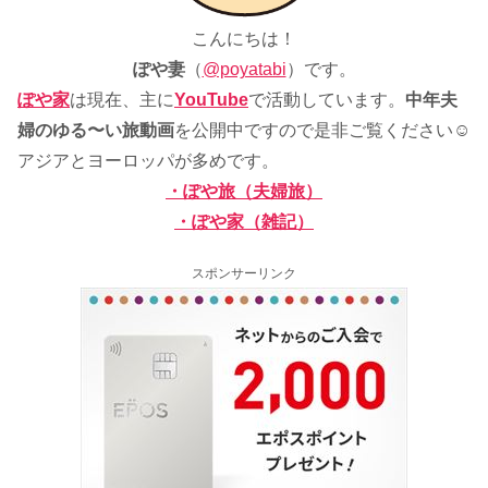
こんにちは！
ぽや妻
（
@poyatabi
）です。
ぽや家
は現在、主に
YouTube
で活動しています。
中年夫
婦のゆる〜い旅動画
を公開中ですので是非ご覧ください☺
アジアとヨーロッパが多めです。
・ぽや旅（夫婦旅）
・ぽや家（雑記）
スポンサーリンク