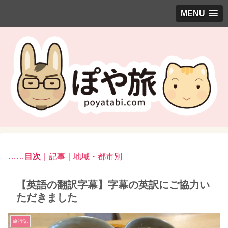
MENU
……
目次
｜記事｜地域・都市別
【英語の翻訳字幕】字幕の英訳にご協力い
ただきました
旅行記