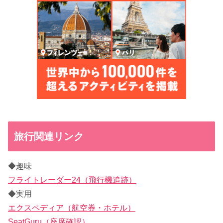
旅行関連リンク
◆趣味
フライトレーダー24（飛行機追跡）
◆実用
エクスペディア（航空券・ホテル）
SeatGuru（座席確認）