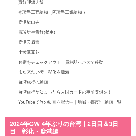
賣好呷爌肉飯
㊣璋手工面線糊（阿璋手工麵線糊 ）
鹿港龍山寺
青珍坊牛舌餅(餐車)
鹿港天后宮
小黄豆豆花
お宿をチェックアウト｜員林駅へバスで移動
また来たい街｜彰化＆鹿港
台湾旅行の動画
台湾旅行が決まったら入国カードの事前登録を！
YouTubeで旅の動画を配信中｜地域・都市別 動画一覧
2024年GW 4年ぶりの台湾｜2日目＆3日
目 彰化・鹿港編