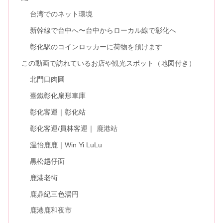
台湾でのネット環境
新幹線で台中へ〜台中からローカル線で彰化へ
彰化駅のコインロッカーに荷物を預けます
この動画で訪れているお店や観光スポット（地図付き）
北門口肉圓
臺鐵彰化扇形車庫
彰化客運｜彰化站
彰化客運/員林客運｜ 鹿港站
温怡鹿鹿｜Win Yi LuLu
黒松趩仔面
鹿港老街
鹿鼎紀三色湯円
鹿港鹿和夜市