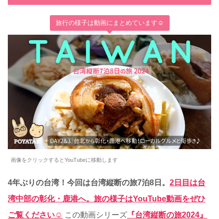
旅行の様子は動画にまとめています☺
画像をクリックするとYouTubeに移動します
4年ぶりの台湾！今回は台湾縦断の旅7泊8日。
2日目は台
湾中部の彰化・鹿港へ。旅の様子はYouTube動画をぜひ
ご覧ください☺
この動画シリーズ
『台湾縦断の旅2024』