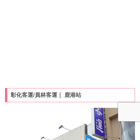
彰化客運/員林客運｜ 鹿港站