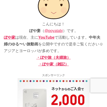
こんにちは！
ぽや妻
（
@poyatabi
）です。
ぽや家
は現在、主に
YouTube
で活動しています。
中年夫
婦のゆる〜い旅動画
を公開中ですので是非ご覧ください☺
アジアとヨーロッパが多めです。
・ぽや旅（夫婦旅）
・ぽや家（雑記）
スポンサーリンク