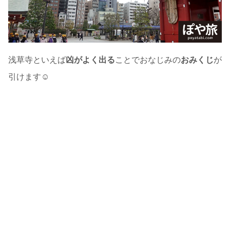
浅草寺といえば
凶がよく出る
ことでおなじみの
おみくじ
が
引けます☺