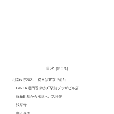
目次
北陸旅行2021｜初日は東京で前泊
GINZA 過門香 錦糸町駅前プラザビル店
錦糸町駅から浅草へバス移動
浅草寺
壽々喜園