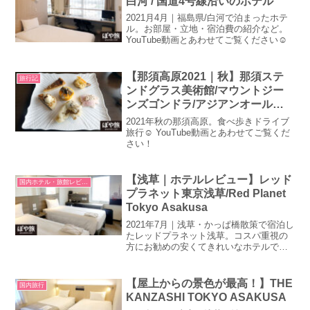
白河 / 国道4号線沿いのホテル
2021月4月｜福島県/白河で泊まったホテ
ル。お部屋・立地・宿泊費の紹介など。
YouTube動画とあわせてご覧ください☺
【那須高原2021｜秋】那須ステ
旅行記
ンドグラス美術館/マウントジー
ンズゴンドラ/アジアンオールド
バザール/道の駅東山道伊王野｜
2021年秋の那須高原。食べ歩きドライブ
レンタカーでゆるドライブ旅
旅行☺ YouTube動画とあわせてご覧くだ
さい！
【浅草｜ホテルレビュー】レッド
国内ホテル・旅館レビュー
プラネット東京浅草/Red Planet
Tokyo Asakusa
2021年7月｜浅草・かっぱ橋散策で宿泊し
たレッドプラネット浅草。コスパ重視の
方にお勧めの安くてきれいなホテルで
す。お部屋紹介動画もあわせてご覧くだ
さい☺
【屋上からの景色が最高！】THE
国内旅行
KANZASHI TOKYO ASAKUSA