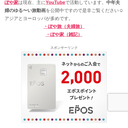
ぽや家
は現在、主に
YouTube
で活動しています。
中年夫
婦のゆる〜い旅動画
を公開中ですので是非ご覧ください☺
アジアとヨーロッパが多めです。
・ぽや旅（夫婦旅）
・ぽや家（雑記）
スポンサーリンク