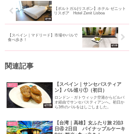
【ポルトガル|リスボン】ホテル ゼニット
リスボア Hotel Zenit Lisboa
【スペイン｜マドリード】市場やバルで
食べ歩き！
関連記事
【スペイン｜サンセバスティア
旅行記
ン】バル巡り①（初日）
ロンドン・ガトウィック空港からビルバ
オ経由でサンセバスティアンへ。初日か
ら3件のバルをはしごしました。
【台湾｜高雄】女ふたり旅 2泊3
旅行記
日④ 2日目 パイナップルケーキ