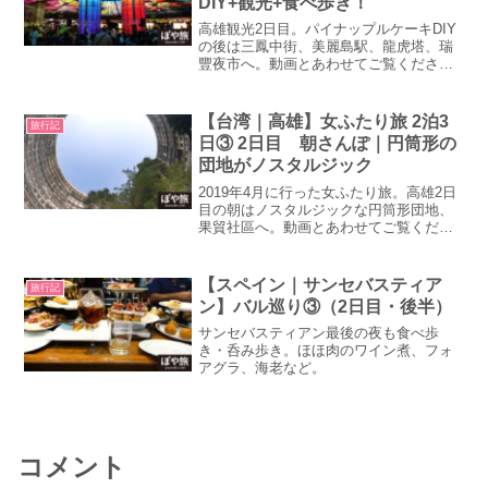
DIY+観光+食べ歩き！
高雄観光2日目。パイナップルケーキDIY
の後は三鳳中街、美麗島駅、龍虎塔、瑞
豐夜市へ。動画とあわせてご覧ください
☺
【台湾｜高雄】女ふたり旅 2泊3
旅行記
日③ 2日目 朝さんぽ｜円筒形の
団地がノスタルジック
2019年4月に行った女ふたり旅。高雄2日
目の朝はノスタルジックな円筒形団地、
果貿社區へ。動画とあわせてご覧くださ
い☺
【スペイン｜サンセバスティア
旅行記
ン】バル巡り③（2日目・後半）
サンセバスティアン最後の夜も食べ歩
き・呑み歩き。ほほ肉のワイン煮、フォ
アグラ、海老など。
コメント