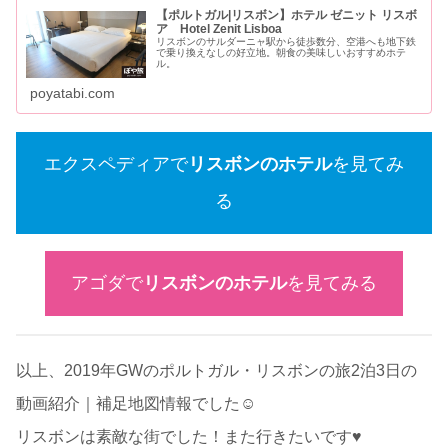
【ポルトガル|リスボン】ホテル ゼニット リスボ
ア Hotel Zenit Lisboa
リスボンのサルダーニャ駅から徒歩数分、空港へも地下鉄
で乗り換えなしの好立地。朝食の美味しいおすすめホテ
ル。
poyatabi.com
エクスペディアで
リスボンのホテル
を見てみ
る
アゴダで
リスボンのホテル
を見てみる
以上、2019年GWのポルトガル・リスボンの旅2泊3日の
動画紹介｜補足地図情報でした☺
リスボンは素敵な街でした！また行きたいです♥