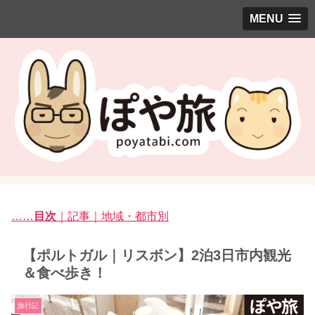
MENU
……
目次
｜記事｜地域・都市別
【ポルトガル｜リスボン】2泊3日市内観光
＆食べ歩き！
旅行記