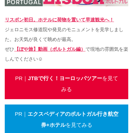
リスボン初日。ホテルに荷物を置いて早速観光へ！
ジェロニモス修道院や発見のモニュメントを見学しまし
た。お天気が良くて眺めが最高。
ぜひ
【ぽや旅】動画（ポルトガル編）
で現地の雰囲気を楽
しんでください☺
PR｜
JTBで行く！ヨーロッパツアー
を見て
みる
PR｜
エクスペディアのポルトガル行き航空
券+ホテル
を見てみる