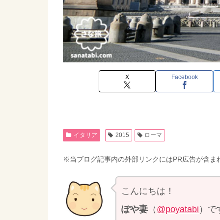
X
Facebook
イタリア
2015
ローマ
※当ブログ記事内の外部リンクにはPR広告が含ま
こんにちは！
ぽや妻
（
@poyatabi
）で