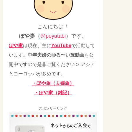
こんにちは！
ぽや妻
（
@poyatabi
）です。
ぽや家
は現在、主に
YouTube
で活動して
います。
中年夫婦のゆる〜い旅動画
を公
開中ですので是非ご覧ください☺ アジア
とヨーロッパが多めです。
・ぽや旅（夫婦旅）
・ぽや家（雑記）
スポンサーリンク