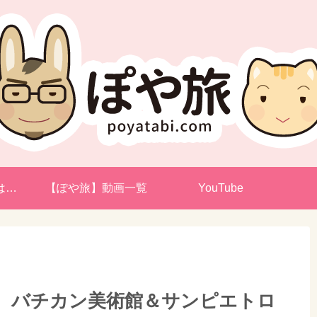
は…
【ぽや旅】動画一覧
YouTube
目 バチカン美術館＆サンピエトロ