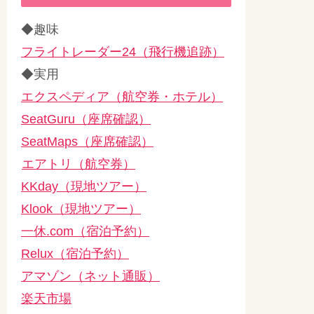
◆趣味
フライトレーダー24（飛行機追跡）
◆実用
エクスペディア（航空券・ホテル）
SeatGuru（座席確認）
SeatMaps（座席確認）
エアトリ（航空券）
KKday（現地ツアー）
Klook（現地ツアー）
一休.com（宿泊予約）
Relux（宿泊予約）
アマゾン（ネット通販）
楽天市場