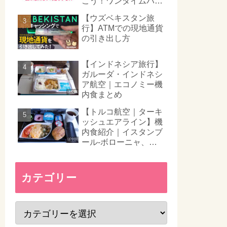
こう！ワンタイムパス
ワード対策
【ウズベキスタン旅
行】ATMでの現地通貨
の引き出し方
【インドネシア旅行】
ガルーダ・インドネシ
ア航空｜エコノミー機
内食まとめ
【トルコ航空｜ターキ
ッシュエアライン】機
内食紹介｜イスタンブ
ール-ボローニャ、ヴ
ェネツィア-イスタン
ブール
カテゴリー