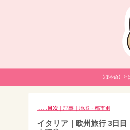
【ぽや旅】と
……
目次
｜記事｜地域・都市別
イタリア｜欧州旅行 3日