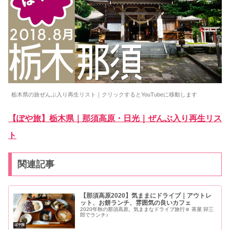
栃木県の旅ぜんぶ入り再生リスト｜クリックするとYouTubeに移動します
【ぽや旅】栃木県｜那須高原・日光｜ぜんぶ入り再生リス
ト
関連記事
【那須高原2020】気ままにドライブ｜アウトレ
ット、お餅ランチ、雰囲気の良いカフェ
2020年秋の那須高原。気ままなドライブ旅行☺ 茶屋 卯三
郎でランチ♪