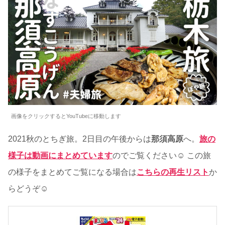
画像をクリックするとYouTubeに移動します
2021秋のとちぎ旅。2日目の午後からは
那須高原
へ。
旅の
様子は動画にまとめています
のでご覧ください☺ この旅
の様子をまとめてご覧になる場合は
こちらの再生リスト
か
らどうぞ☺