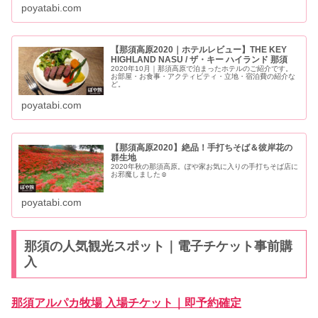
poyatabi.com
【那須高原2020｜ホテルレビュー】THE KEY
HIGHLAND NASU / ザ・キー ハイランド 那須
2020年10月｜那須高原で泊まったホテルのご紹介です。
お部屋・お食事・アクティビティ・立地・宿泊費の紹介な
ど。
poyatabi.com
【那須高原2020】絶品！手打ちそば＆彼岸花の
群生地
2020年秋の那須高原。ぽや家お気に入りの手打ちそば店に
お邪魔しました☺
poyatabi.com
那須の人気観光スポット｜電子チケット事前購
入
那須アルパカ牧場 入場チケット｜即予約確定