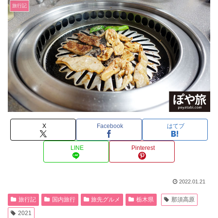
旅行記
X
Facebook
はてブ
LINE
Pinterest
2022.01.21
旅行記
国内旅行
旅先グルメ
栃木県
那須高原
2021