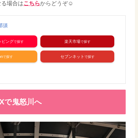
なる場合は
こちら
からどうぞ☺
那須
ョッピング
楽天市場
on
セブンネット
Xで鬼怒川へ