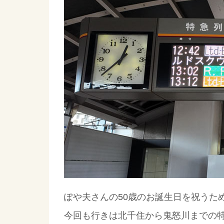
ぽや夫さんの50歳のお誕生日を祝うた
今回も行きは北千住から鬼怒川までの