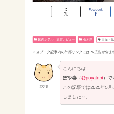
X
Facebook
国内ホテル・旅館レビュー
栃木県
日光・鬼
※当ブログ記事内の外部リンクにはPR広告が含ま
こんにちは！
ぽや妻
（
@poyatabi
）で
ぽや妻
この記事では2025年
しました～。