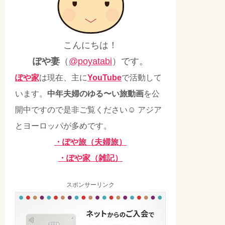
こんにちは！
ぽや妻
（
@poyatabi
）です。
ぽや家
は現在、主に
YouTube
で活動して
います。
中年夫婦のゆる〜い旅動画
を公
開中ですので是非ご覧ください☺ アジア
とヨーロッパが多めです。
・ぽや旅（夫婦旅）
・ぽや家（雑記）
スポンサーリンク