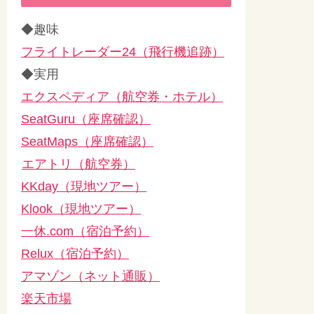
◆趣味
フライトレーダー24（飛行機追跡）
◆実用
エクスペディア（航空券・ホテル）
SeatGuru（座席確認）
SeatMaps（座席確認）
エアトリ（航空券）
KKday（現地ツアー）
Klook（現地ツアー）
一休.com（宿泊予約）
Relux（宿泊予約）
アマゾン（ネット通販）
楽天市場