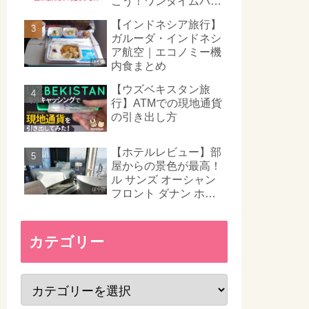
こう！ワンタイムパス
ワード対策
【インドネシア旅行】
ガルーダ・インドネシ
ア航空｜エコノミー機
内食まとめ
【ウズベキスタン旅
行】ATMでの現地通貨
の引き出し方
【ホテルレビュー】部
屋からの景色が最高！
ル サンズ オーシャン
フロント ダナン ホテ
ル｜Le Sands
Oceanfront Danang
Hotel
カテゴリー