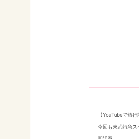
【YouTubeで
今回も東武特急ス
和洋室