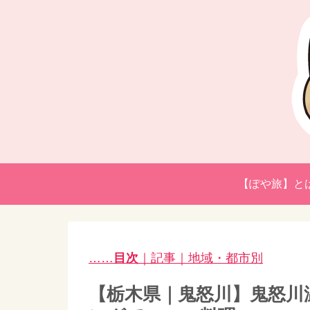
【ぽや旅】と
……
目次
｜記事｜地域・都市別
【栃木県｜鬼怒川】鬼怒川