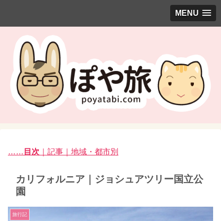
MENU
……
目次
｜記事｜地域・都市別
カリフォルニア｜ジョシュアツリー国立公
園
旅行記