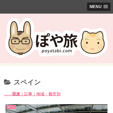
MENU
スペイン
……
目次
｜記事｜地域・都市別
旅行記