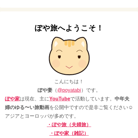
ぽや旅へようこそ！
こんにちは！
ぽや妻
（
@poyatabi
）です。
ぽや家
は現在、主に
YouTube
で活動しています。
中年夫
婦のゆる〜い旅動画
を公開中ですので是非ご覧ください☺
アジアとヨーロッパが多めです。
・ぽや旅（夫婦旅）
・ぽや家（雑記）