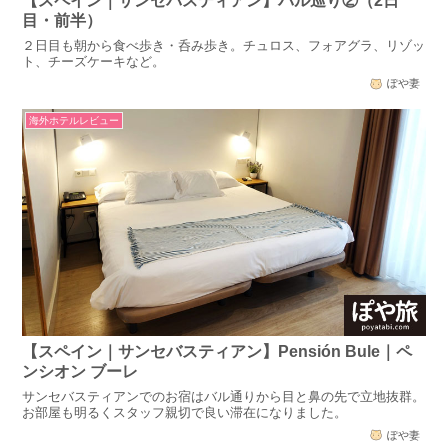
【スペイン｜サンセバスティアン】バル巡り②（2日
目・前半）
２日目も朝から食べ歩き・呑み歩き。チュロス、フォアグラ、リゾッ
ト、チーズケーキなど。
ぽや妻
海外ホテルレビュー
【スペイン｜サンセバスティアン】Pensión Bule｜ペ
ンシオン ブーレ
サンセバスティアンでのお宿はバル通りから目と鼻の先で立地抜群。
お部屋も明るくスタッフ親切で良い滞在になりました。
ぽや妻